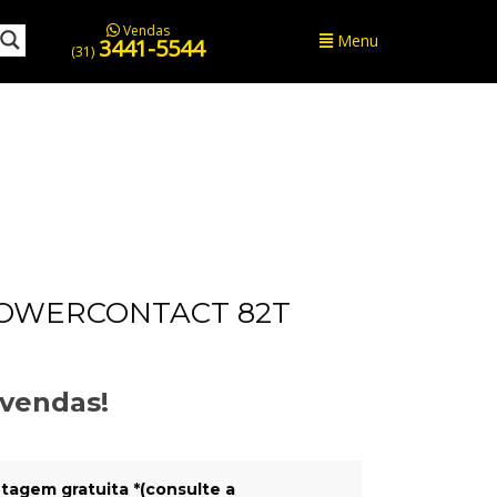
Vendas
Menu
3441-5544
(31)
POWERCONTACT 82T
evendas!
tagem gratuita *(consulte a