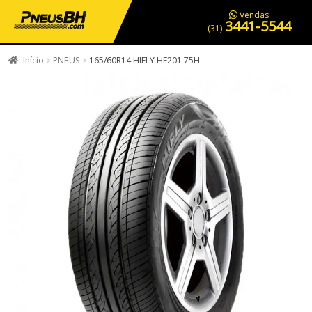
PNEUS EM OFERTA
SERVIÇOS AUTOMOTIVOS
NOSSA LOJA
Vendas
3441-5544
(31)
Início
PNEUS
165/60R14 HIFLY HF201 75H