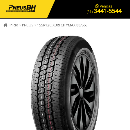
PNEUS EM OFERTA
SERVIÇOS AUTOMOTIVOS
NOSSA LOJA
Vendas
3441-5544
(31)
Início
PNEUS
155R12C XBRI CITYMAX 88/86S