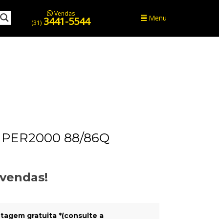
Vendas
Menu
3441-5544
(31)
UPER2000 88/86Q
evendas!
tagem gratuita *(consulte a