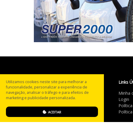
Utilizamos cookies neste site para melhorar a
Links Ú
funcionalidade, personalizar a experiência de
navegação, analisar o tráfego e para efeitos de
Minha 
Com mais de 20 anos na
marketing e publicidade personalizada.
Login
estrada, a PneusBH® tornou-
Polític
se referência no segmento de
Polític
ACEITAR
pneus multimarcas em MG.