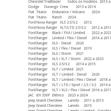
Chevrolet
Trailblazer
todos os modelos
2013 a
Dodge
Durango
Crew
2013 a 2014
Fiat
Titano
Endurance / Volcano
2024
Fiat
Titano
Ranch
2024
Ford
Nova Ranger
XLS 2.5/3.2
2012
Ford
Nova Ranger
XLT/LTD 2.5/3.2
2012 a 201
Ford
Ranger
Black / FX4 / Limited
2022 a 202
Ford
Ranger
Limited / Flex / Diesel
2016 a 201
Ford
Ranger
XLS - Diesel
2020
Ford
Ranger
XLS / Flex / Diesel
2019
Ford
Ranger
XLS / Storm
2021
Ford
Ranger
XLS / XLT / Storm
2022 a 2023
Ford
Ranger
XLS 2.5/3.2
2014 a 2015
Ford
Ranger
XLT / Limited
2021
Ford
Ranger
XLT / Limited - Diesel
2020
Ford
Ranger
XLT / Limited / Flex / Diesel
2018 a
Ford
Ranger
XLT / LTD / Sport / 2.5 / 3.2
2014 a
Ford
Ranger
XLT / XLS / Flex / Diesel
2016 a 201
JAC
iEV 330P
Elétrico
2023 a 2024
Jeep
Grand Cherokee
Laredo
2011 a 2013
Jeep
Grand Cherokee
Laredo
2015
Jeep
Grand Cherokee
Laredo / Limited - Gasolin