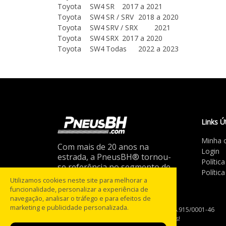
Toyota
SW4
SR
2017 a 2021
Toyota
SW4
SR / SRV
2018 a 2020
Toyota
SW4
SRV / SRX
2021
Toyota
SW4
SRX
2017 a 2020
Toyota
SW4
Todas
2022 a 2023
Links Ú
Minha 
Com mais de 20 anos na
Login
estrada, a PneusBH® tornou-
Polític
se referência no segmento de
Polític
pneus multimarcas em MG.
Utilizamos cookies neste site para melhorar a
funcionalidade, personalizar a experiência de
navegação, analisar o tráfego e para efeitos de
marketing e publicidade personalizada.
Razão social: PneusBH Ltda / CNPJ: 04.968.915/0001-46
PneusBH® - Todos os direitos reservados!