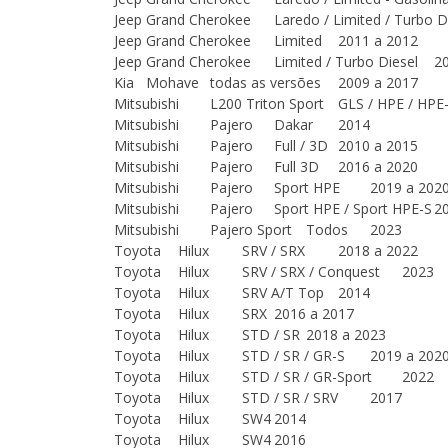
Jeep
Grand Cherokee
Laredo / Limited / Turbo D
Jeep
Grand Cherokee
Limited
2011 a 2012
Jeep
Grand Cherokee
Limited / Turbo Diesel
2
Kia
Mohave
todas as versões
2009 a 2017
Mitsubishi
L200 Triton Sport
GLS / HPE / HPE
Mitsubishi
Pajero
Dakar
2014
Mitsubishi
Pajero
Full / 3D
2010 a 2015
Mitsubishi
Pajero
Full 3D
2016 a 2020
Mitsubishi
Pajero
Sport HPE
2019 a 202
Mitsubishi
Pajero
Sport HPE / Sport HPE-S
2
Mitsubishi
Pajero Sport
Todos
2023
Toyota
Hilux
SRV / SRX
2018 a 2022
Toyota
Hilux
SRV / SRX / Conquest
2023
Toyota
Hilux
SRV A/T Top
2014
Toyota
Hilux
SRX
2016 a 2017
Toyota
Hilux
STD / SR
2018 a 2023
Toyota
Hilux
STD / SR / GR-S
2019 a 202
Toyota
Hilux
STD / SR / GR-Sport
2022
Toyota
Hilux
STD / SR / SRV
2017
Toyota
Hilux
SW4
2014
Toyota
Hilux
SW4
2016