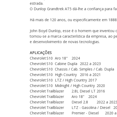
estrada.
O Dunlop Grandtrek AT5 dá-lhe a confiança para faz
Há mais de 120 anos, ou especificamente em 1888
John Boyd Dunlop, esse é o homem que inventou o p
tornou-se a marca característica da empresa, ao pe
e desenvolvimento de novas tecnologias.
APLICAÇÕES
Chevrolet
S10
Aro 18"
2024
Chevrolet
S10
Cabine Dupla
2022 a 2023
Chevrolet
S10
Chassis / Cab. Simples / Cab. Dupla
Chevrolet
S10
High Country
2016 a 2021
Chevrolet
S10
LTZ / High Country
2017
Chevrolet
S10
Midnight / High Country
2020
Chevrolet
Trailblazer
2.8L Diesel LT
2016
Chevrolet
Trailblazer
Aro 18"
2024
Chevrolet
Trailblazer
Diesel 2.8
2022 a 202
Chevrolet
Trailblazer
LTZ - Gasolina / Diesel
2
Chevrolet
Trailblazer
Premier - Diesel
2020 a