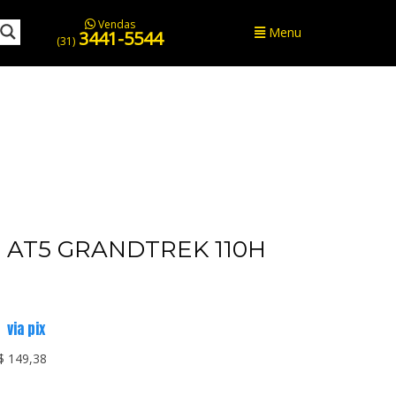
Vendas
Menu
3441-5544
(31)
AT5 GRANDTREK 110H
via pix
$ 149,38