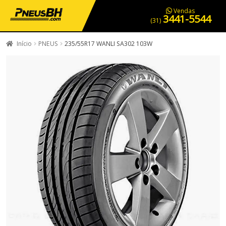
PNEUS EM OFERTA
SERVIÇOS AUTOMOTIVOS
NOSSA LOJA
Vendas
3441-5544
(31)
Início
PNEUS
235/55R17 WANLI SA302 103W