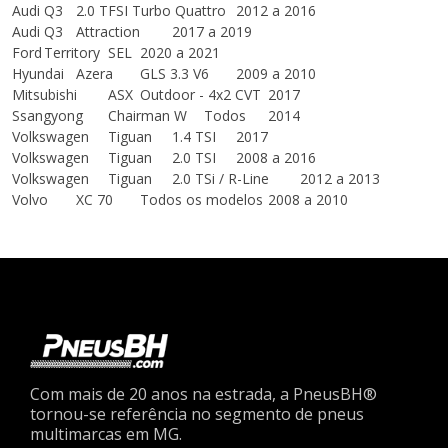
Audi
Q3
2.0 TFSI Turbo Quattro
2012 a 2016
Audi
Q3
Attraction
2017 a 2019
Ford
Territory
SEL
2020 a 2021
Hyundai
Azera
GLS 3.3 V6
2009 a 2010
Mitsubishi
ASX
Outdoor - 4x2 CVT
2017
Ssangyong
Chairman W
Todos
2014
Volkswagen
Tiguan
1.4 TSI
2017
Volkswagen
Tiguan
2.0 TSI
2008 a 2016
Volkswagen
Tiguan
2.0 TSi / R-Line
2012 a 2013
Volvo
XC 70
Todos os modelos
2008 a 2010
Com mais de 20 anos na estrada, a PneusBH®
tornou-se referência no segmento de pneus
multimarcas em MG.