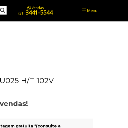
Vendas
Menu
3441-5544
(31)
U025 H/T 102V
evendas!
tagem gratuita *(consulte a