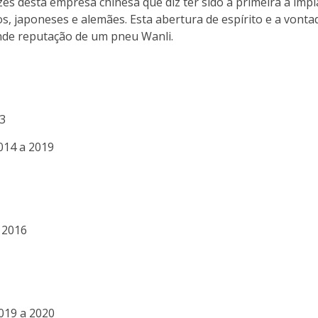
zes desta empresa chinesa que diz ter sido a primeira a imp
os, japoneses e alemães. Esta abertura de espírito e a vont
nde reputação de um pneu Wanli.
3
014 a 2019
 2016
019 a 2020