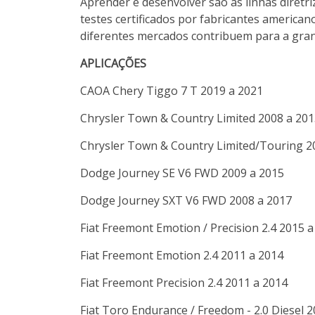
Aprender e desenvolver são as linhas diretri
testes certificados por fabricantes american
diferentes mercados contribuem para a gra
APLICAÇÕES
CAOA Chery
Tiggo 7
T
2019 a 2021
Chrysler
Town & Country
Limited
2008 a 201
Chrysler
Town & Country
Limited/Touring
2
Dodge
Journey
SE V6 FWD
2009 a 2015
Dodge
Journey
SXT V6 FWD
2008 a 2017
Fiat
Freemont
Emotion / Precision 2.4
2015 a
Fiat
Freemont
Emotion 2.4
2011 a 2014
Fiat
Freemont
Precision 2.4
2011 a 2014
Fiat
Toro
Endurance / Freedom - 2.0 Diesel
2