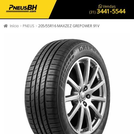
PNEUS EM OFERTA
SERVIÇOS AUTOMOTIVOS
NOSSA LOJA
Vendas
3441-5544
(31)
Início
PNEUS
205/55R16 MAXZEZ GREPOWER 91V