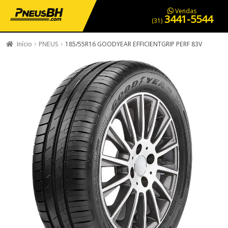
PNEUS EM OFERTA
SERVIÇOS AUTOMOTIVOS
NOSSA LOJA
Vendas
3441-5544
(31)
Início
PNEUS
185/55R16 GOODYEAR EFFICIENTGRIP PERF 83V