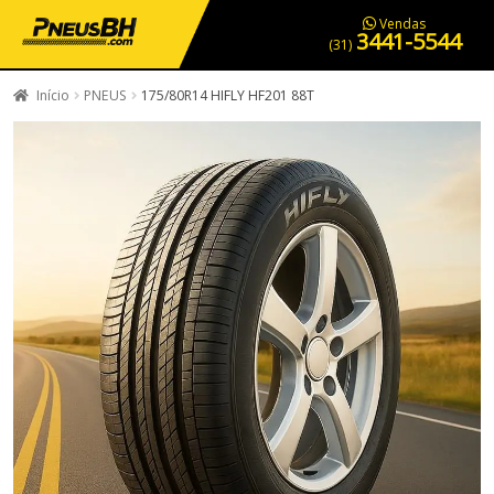
PNEUS EM OFERTA
SERVIÇOS AUTOMOTIVOS
NOSSA LOJA
Vendas
3441-5544
(31)
Início
PNEUS
175/80R14 HIFLY HF201 88T