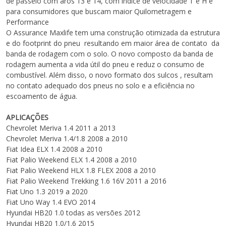
de passeio com aros 13 e 14, com índice de velocidade T e H e
para consumidores que buscam maior Quilometragem e
Performance
O Assurance Maxlife tem uma construção otimizada da estrutura
e do footprint do pneu resultando em maior área de contato da
banda de rodagem com o solo. O novo composto da banda de
rodagem aumenta a vida útil do pneu e reduz o consumo de
combustível. Além disso, o novo formato dos sulcos , resultam
no contato adequado dos pneus no solo e a eficiência
no
escoamento de água.
APLICAÇÕES
Chevrolet Meriva 1.4 2011 a 2013
Chevrolet Meriva 1.4/1.8 2008 a 2010
Fiat Idea ELX 1.4 2008 a 2010
Fiat Palio Weekend ELX 1.4 2008 a 2010
Fiat Palio Weekend HLX 1.8 FLEX 2008 a 2010
Fiat Palio Weekend Trekking 1.6 16V 2011 a 2016
Fiat Uno 1.3 2019 a 2020
Fiat Uno Way 1.4 EVO 2014
Hyundai HB20 1.0 todas as versões 2012
Hyundai HB20 1.0/1.6 2015