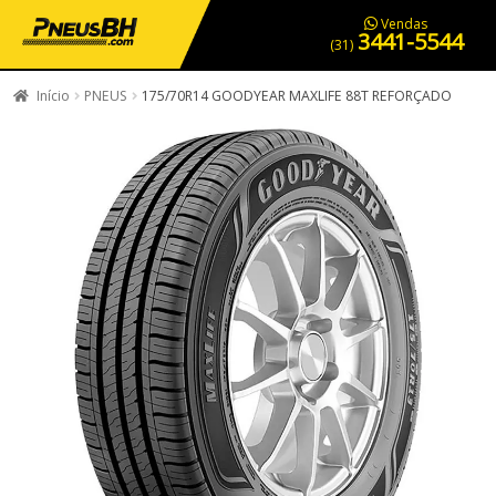
PNEUS EM OFERTA
SERVIÇOS AUTOMOTIVOS
NOSSA LOJA
Vendas
3441-5544
(31)
Início
PNEUS
175/70R14 GOODYEAR MAXLIFE 88T REFORÇADO