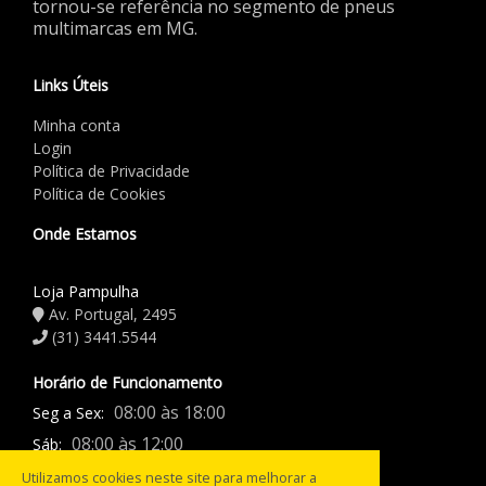
tornou-se referência no segmento de pneus
multimarcas em MG.
Links Úteis
Minha conta
Login
Política de Privacidade
Política de Cookies
Onde Estamos
Loja Pampulha
Av. Portugal, 2495
(31) 3441.5544
Horário de Funcionamento
08:00 às 18:00
Seg a Sex:
08:00 às 12:00
Sáb:
Fechado
Domingo:
Utilizamos cookies neste site para melhorar a