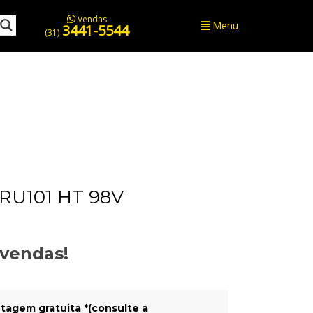
Vendas
Menu
3441-5544
(31)
RU101 HT 98V
evendas!
tagem gratuita *(consulte a